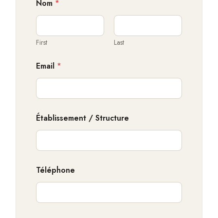
Nom
*
First
Last
Email
*
S
Établissement / Structure
t
r
u
c
t
u
Téléphone
r
e
S
u
j