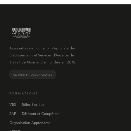
Association de Formation Régionale des
Établissements et Services d'Aide par le
Travail de Normandie. Fondée en 2012.
Qualiopi N° 2022/100393.3
FORMATIONS
VRS — Rôles Sociaux
RAE — Différent et Compétent
Organisation Apprenante