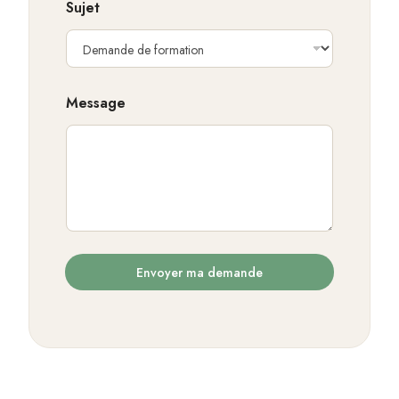
e
Sujet
t
N
o
m
Message
Envoyer ma demande