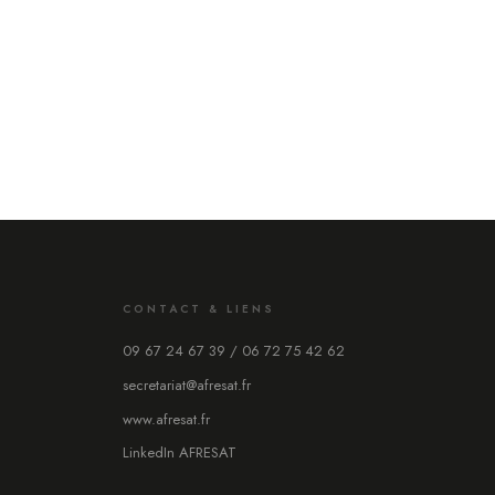
CONTACT & LIENS
09 67 24 67 39 / 06 72 75 42 62
secretariat@afresat.fr
www.afresat.fr
LinkedIn AFRESAT