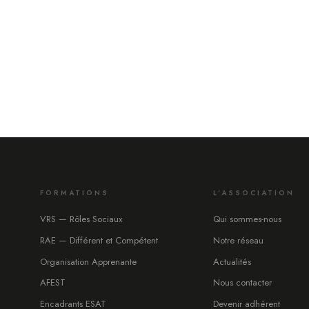
FORMATIONS
L'ASSOCIATION
VRS — Rôles Sociaux
Qui sommes-nous
RAE — Différent et Compétent
Notre réseau
Organisation Apprenante
Actualités
AFEST
Nous contacter
Encadrants ESAT
Devenir adhérent